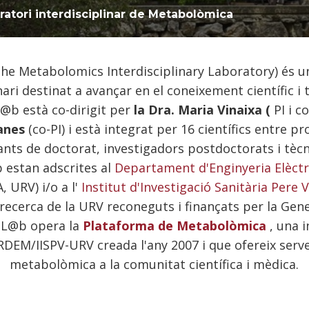
ratori interdisciplinar de Metabolòmica
he Metabolomics Interdisciplinary Laboratory) és u
nari destinat a avançar en el coneixement científic i
@b està co-dirigit per
la Dra. Maria Vinaixa (
PI i c
Yanes
(co-PI) i està integrat per 16 científics entre pr
ants de doctorat, investigadors postdoctorats i tècn
estan adscrites al
Departament d'Enginyeria Elèctri
, URV) i/o a l'
Institut d'Investigació Sanitària Pere Vi
recerca de la URV reconeguts i finançats per la Gen
MIL@b opera la
Plataforma de Metabolòmica
, una i
DEM/IISPV-URV creada l'any 2007 i que ofereix serv
metabolòmica a la comunitat científica i mèdica.