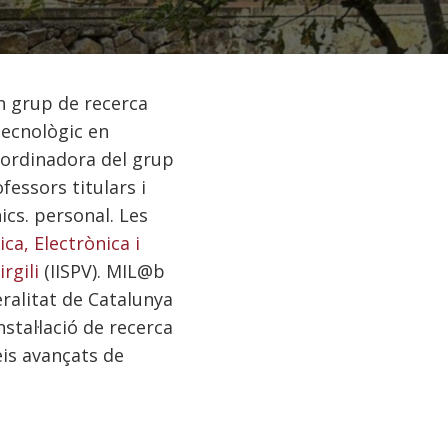
n grup de recerca
 tecnològic en
oordinadora del grup
ofessors titulars i
ics. personal. Les
ca, Electrònica i
rgili
(IISPV). MIL@b
eralitat de Catalunya
nstal·lació de recerca
eis avançats de