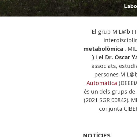
Labo
El grup MiL@b (T
interdiscipli
metabolòmica
. MIL
)
i
el Dr. Oscar 
associats, estudi
persones MIL@b 
Automàtica
(DEEEiA
és un dels grups de 
(2021 SGR 00842). 
conjunta CIBER
NOTÍCIES