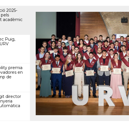
ció 2025-
 pels
nt acadèmic
ec Puig,
a URV
lity premia
novadores en
amp de
it director
nyeria
 Automàtica