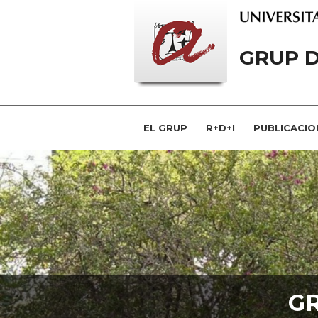
GRUP D
EL GRUP
R+D+I
PUBLICACIO
G