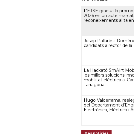
L’ETSE gradua la promo
2026 en un acte marcat
reconeixements al tale
Josep Pallarès i Domèn
candidats a rector de l
La Hackató SmAIrt Mobi
les millors solucions in
mobilitat elèctrica al C
Tarragona
Hugo Valderrama, reeleg
del Departament d’Engi
Electrònica, Elèctrica i
Més notícies